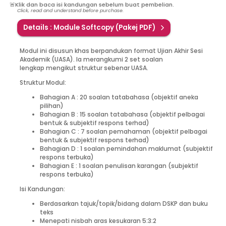
🚨Klik dan baca isi kandungan sebelum buat pembelian.
Click, read and understand before purchase.
Details :
Module
Softcopy
(
Pakej PDF
)
Modul ini disusun khas berpandukan format Ujian Akhir Sesi
Akademik (UASA). Ia merangkumi 2 set soalan
lengkap mengikut struktur sebenar UASA.
Struktur Modul:
Bahagian A : 20 soalan tatabahasa (objektif aneka
pilihan)
Bahagian B : 15 soalan tatabahasa (objektif pelbagai
bentuk & subjektif respons terhad)
Bahagian C : 7 soalan pemahaman (objektif pelbagai
bentuk & subjektif respons terhad)
Bahagian D : 1 soalan pemindahan maklumat (subjektif
respons terbuka)
Bahagian E : 1 soalan penulisan karangan (subjektif
respons terbuka)
Isi Kandungan:
Berdasarkan tajuk/topik/bidang dalam DSKP dan buku
teks
Menepati nisbah aras kesukaran 5:3:2