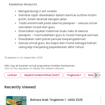
Kelebihan Modul Ini:
Mengandungi 2 set soalan
Gambar rajah disediakan dalam bentuk outline hitam
putih, boleh dicetak dengan jelas
Tiada watermark pada skema jawapan – sesuai untuk
semakan murid dan guru
Disertakan rujukan halaman buku teks di skema
jawapan – memudahkan guru & murid merujuk semula
Disediakan oleh panel penulis berpengalaman
Sesuai untuk guru, ibu bapa dan murid sebagai bahan
ulang kaji menjelang peperiksaan akhir tahun
🕒
Updated on
24 September 2025
Klik tag di bawah untuk paparkan koleksi berkaitan.
Click on any tag below to display the related collection.
Latihan
Objektif Aneka Pilihan (OAP)
Tingkatan 1
Skema Jawa
Recently Viewed
Bahasa Arab Tingkatan 1 : UASA 2025