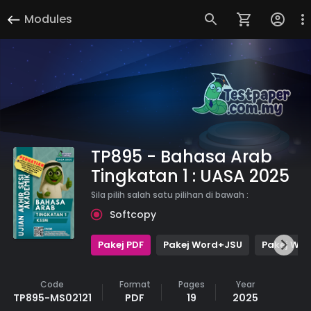
Modules
TP895 - Bahasa Arab
Tingkatan 1 : UASA 2025
Sila pilih salah satu pilihan di bawah :
Softcopy
Pakej PDF
Pakej Word+JSU
Pakej Wor
Code
Format
Pages
Year
TP895-MS02121
PDF
19
2025