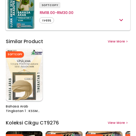
SOFTCOPY
RM18.00-RM30.00
TP895
Similar Product
View More
>
SOFTCOPY
Bahasa Arab
Tingkatan 1 : KSSM
UPSA 2026
Koleksi Cikgu
CT9276
View More
>